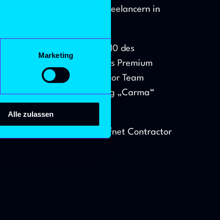
ung und Steuerung von IT-Freelancern in
nen
als direkten Weg in die TOP10 des
Marketing
hre Präferenzen im
Abschnitt
e strategische Ausrichtung als Premium
efeiert werden. Das Contractor Team
s und unserer neuen KI Lösung „Carma“
ten zu können und die Zugriffe
te an unsere Partner für soziale
Alle zulassen
iteren Daten zusammen, die Sie
ser Erfolgsgeschichte eröffnet Contractor