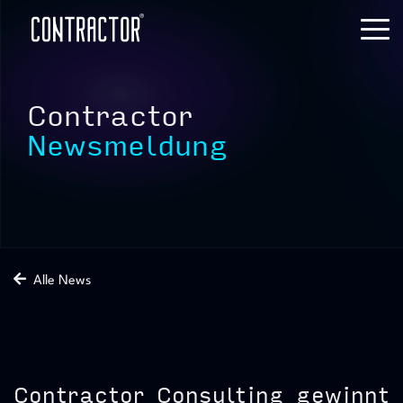
Skip
to
Tog
the
Me
main
content.
Contractor
Newsmeldung
Alle News
Contractor Consulting gewinnt