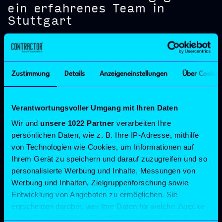
ein erfahrenes Team in
Stuttgart
Datum: 10.10.2019
Wir freuen uns Peter-Michel Hihn und Eduard Diringer zum
Zustimmung
Details
Anzeigeneinstellungen
Über Cookies
Start der neuen Stuttgarter Niederlassung im Contractor Team
willkommen zu heißen. „Mit der jahrelangen Erfahrung der
neuen Kollegen wird das Stuttgarter Team sehr schnell
Verantwortungsvoller Umgang mit Ihren Daten
durchstarten und sicherlich einen wertvollen Beitrag für das
Wir und
unsere 1022 Partner
verarbeiten Ihre
starke Wachstum von Contractor leisten. Das ist für unsere
persönlichen Daten, wie z. B. Ihre IP-Adresse, mithilfe
Kunden und Contractor der Perfect Match.“ Patrick Berger,
von Technologien wie Cookies, um Informationen auf
CSO Contractor Consulting GmbH
Ihrem Gerät zu speichern und darauf zuzugreifen und so
personalisierte Werbung und Inhalte, Messungen von
Werbung und Inhalten, Zielgruppenforschung sowie
Entwicklung von Angeboten zu ermöglichen. Sie
entscheiden darüber, wer Ihre Daten für welche Zwecke
nutzt. Sie können Ihre Einwilligung jederzeit über die