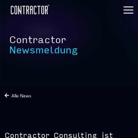
Skip
to
Tog
the
Me
main
content.
Contractor
Newsmeldung
Alle News
Contractor Consulting ist