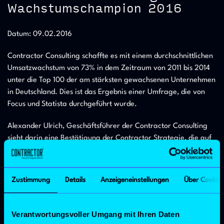
Wachstumschampion 2016
Datum: 09.02.2016
Contractor Consulting schaffte es mit einem durchschnittlichen
Umsatzwachstum von 73% in dem Zeitraum von 2011 bis 2014
unter die Top 100 der am stärksten gewachsenen Unternehmen
in Deutschland. Dies ist das Ergebnis einer Umfrage, die von
Focus und Statista durchgeführt wurde.
Alexander Ulrich, Geschäftsführer der Contractor Consulting
sieht darin eine Bestätigung der Contractor Strategie, die auf
Premium Beratung im Bereich in der IT-Personalvermittlung
setzt. „Als Newcomer ist es oft nicht leicht, als weitere
Personalagentur in den Lieferantenpool der Kunden
Zustimmung
Details
Anzeigeneinstellungen
Über Cookies
aufgenommen zu werden. Häufig testen uns die Kunden mit
ersten Anfragen. Genau hier können wir dann unsere Stärken
in der Bedarfsaufnahme, bei der Suche und dem Finden von
Verantwortungsvoller Umgang mit Ihren Daten
passenden Kandidaten zeigen und letztendlich unsere Kunden